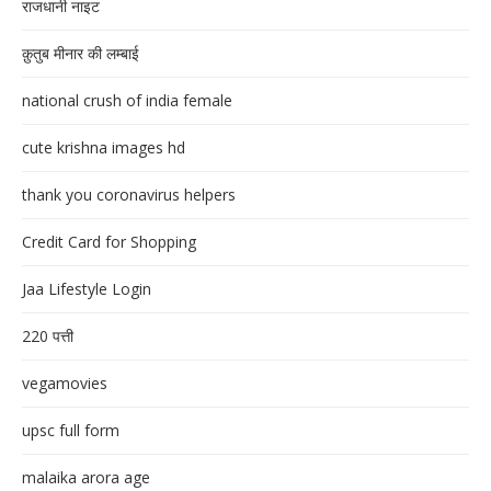
राजधानी नाइट
क़ुतुब मीनार की लम्बाई
national crush of india female
cute krishna images hd
thank you coronavirus helpers
Credit Card for Shopping
Jaa Lifestyle Login
220 पत्ती
vegamovies
upsc full form
malaika arora age