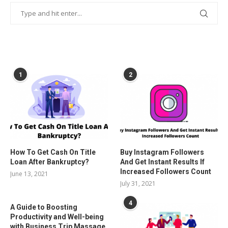
POPULAR POSTS
1
2
How To Get Cash On Title
Buy Instagram Followers
Loan After Bankruptcy?
And Get Instant Results If
Increased Followers Count
June 13, 2021
July 31, 2021
4
A Guide to Boosting
Productivity and Well-being
with Business Trip Massage