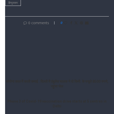
हिन्दुस्तान
0 comments
0
SNEHA SHUKLA
previous post
कोरोना काल में काली कमाई : दिल्ली में एंबुलेंस चालक ने दो किमी. के वसूले 8500 रुपये,
पहुंचा जेल
next post
Phase 3 of Covid-19 vaccination drive starts at 5 centres in
Delhi