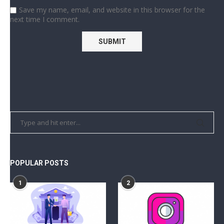
Save my name, email, and website in this browser for the
next time I comment.
POPULAR POSTS
1
2