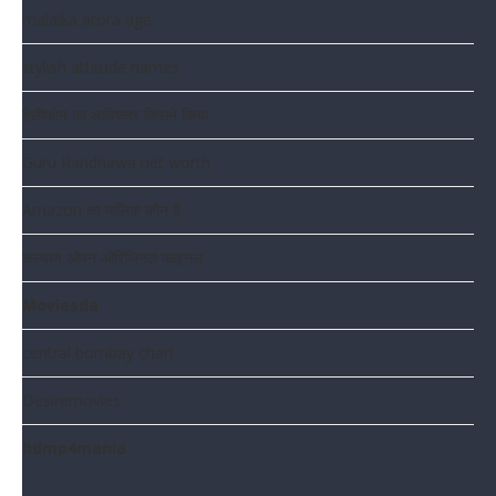
malaika arora age
stylish attitude names
टेलीफोन का आविष्कार किसने किया
Guru Randhawa net worth
Amazon का मालिक कौन है
कल्याण ओपन ओरिजिनल फाइनल
Moviesda
central bombay chart
Desiremovies
hdmp4mania