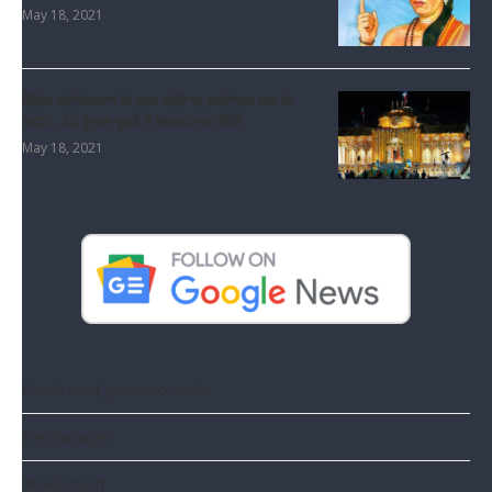
May 18, 2021
वैदिक मंत्रोच्चारण के साथ खोले गए बदरीनाथ धाम के
कपाट, 20 कुंतल फूलों से सजाया गया मंदिर
May 18, 2021
Credit card generator india
Paymanager
Moviesrush