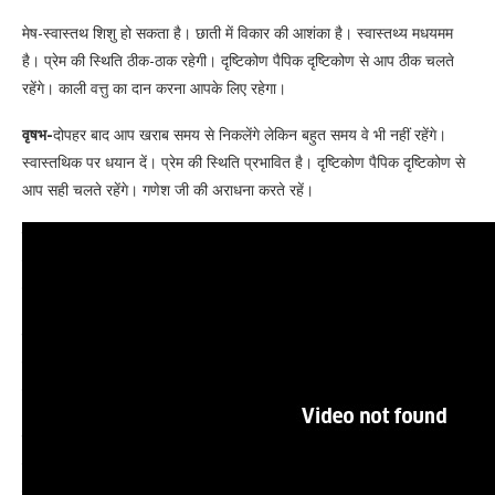
मेष-स्वास्तथ शिशु हो सकता है। छाती में विकार की आशंका है। स्वास्तथ्य मधयमम
है। प्रेम की स्थिति ठीक-ठाक रहेगी। दृष्टिकोण पैपिक दृष्टिकोण से आप ठीक चलते
रहेंगे। काली वत्तु का दान करना आपके लिए रहेगा।
वृषभ-
दोपहर बाद आप खराब समय से निकलेंगे लेकिन बहुत समय वे भी नहीं रहेंगे।
स्वास्तथिक पर धयान दें। प्रेम की स्थिति प्रभावित है। दृष्टिकोण पैपिक दृष्टिकोण से
आप सही चलते रहेंगे। गणेश जी की अराधना करते रहें।
मिथुन-
परिस्थितियाँ प्रतिकूल होंगी। स्वास्तथ शिशु हो सकता है। प्रेम की स्थिति ठीक
रहेगी। पूरा हो जाएगा। दृष्टिकोण पैपिक दृष्टिकोण से आप सही चलते रहेंगे। शनिदेव
की आराधना करते रहो।
कर्क-
सेहत प्रभावित हो सकती है। प्रेम की स्थिति भी बहुत अच्छी नहीं दिख रही है।
दृष्टिकोण पोपिक दृष्टिकोण से भी कोई रिक्ति न लें। थोड़ा मध्‍यम समय रहेगा। काली
वसतु का दान करें।
सिंह-
शत्रुओं पर भारी पड़ेंगे। रुका हुआ काम चल जाएगा। स्वास्तथ्य मधयमम रहेगा।
प्रेम की स्थिति ठीक रहेगी। दृष्टिकोण पैपिक दृष्टिकोण से सही चलते रहेंगे। शनिदेव
की आराधना करते रहो।