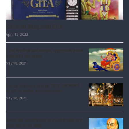
Shrimad Bhagavad Gita
April 15, 2022
23 मई से शनि की उल्टी चाल शुरू, अशुभ प्रभावों से बचने
के लिए करें ये छोटा सा काम
May 18, 2021
Ganga Saptami Jayanti 2021 : एक क्लिक में
पढ़ें श्री गंगा चालीसा, पापों से मिलेगी मुक्ति
May 18, 2021
चाणक्य नीति: कंगाली के रास्ते पर ले जाती हैं व्यक्ति की ये
आदतें, आप भी जान लीजिए