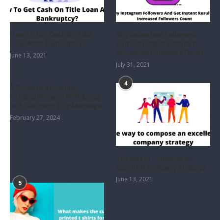
How To Get Cash On Title
Buy Instagram Followers
Loan After Bankruptcy?
And Get Instant Results If
Increased Followers Count
June 13, 2021
July 31, 2021
4
A Guide to Boosting
Productivity and Well-being
with Business Trip Massage
February 27, 2024
The way to compose an
excellent company strategy
June 13, 2021
5