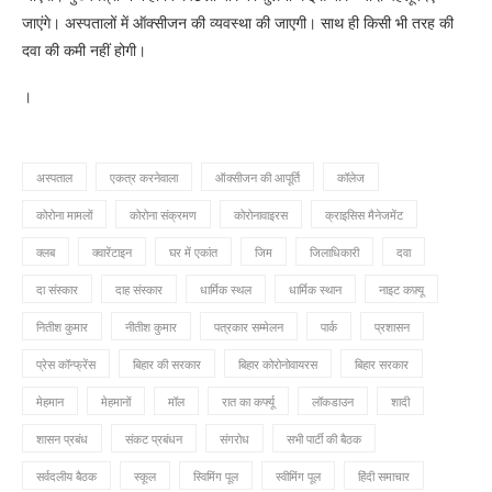
जाएंगे। अस्पतालों में ऑक्सीजन की व्यवस्था की जाएगी। साथ ही किसी भी तरह की
दवा की कमी नहीं होगी।
।
अस्पताल
एकत्र करनेवाला
ऑक्सीजन की आपूर्ति
कॉलेज
कोरोना मामलों
कोरोना संक्रमण
कोरोनावाइरस
क्राइसिस मैनेजमेंट
क्लब
क्वारेंटाइन
घर में एकांत
जिम
जिलाधिकारी
दवा
दा संस्कार
दाह संस्कार
धार्मिक स्थल
धार्मिक स्थान
नाइट कफ़्यू
नितीश कुमार
नीतीश कुमार
पत्रकार सम्मेलन
पार्क
प्रशासन
प्रेस कॉन्फ्रेंस
बिहार की सरकार
बिहार कोरोनोवायरस
बिहार सरकार
मेहमान
मेहमानों
मॉल
रात का कर्फ्यू
लॉकडाउन
शादी
शासन प्रबंध
संकट प्रबंधन
संगरोध
सभी पार्टी की बैठक
सर्वदलीय बैठक
स्कूल
स्विमिंग पूल
स्वीमिंग पूल
हिंदी समाचार