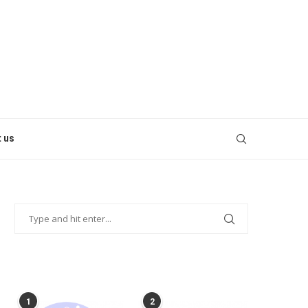
 us
POPULAR POSTS
1
2