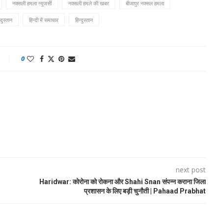
नक्सली हमला न्यूजर्सी
नक्सली हमले की खबर
बीजापुर नक्सल हमला
ंदुस्तान
हिन्दी में समाचार
हिन्दुस्तान
0
next post
Haridwar: कोरोना को रोकना और Shahi Snan संपन्न कराना जिला
प्रशासन के लिए बड़ी चुनौती | Pahaad Prabhat