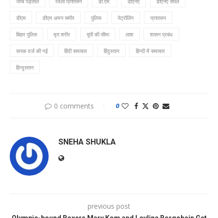
जाँच पड़ताल
जिला प्रशासन
डी.एम.
डीएनए
डीएनए सैंपल
डीएम
डीएम अमन समीर
पुलिस
पेट्रोलिंग
प्रशासन
बिहार पुलिस
मृत शरीर
यूपी की सीमा
लाश
शासन प्रबंध
सनक दर्ज की गई
हिंदी समाचार
हिंदुस्तान
हिन्दी में समाचार
हिन्दुस्तान
0 comments
0
SNEHA SHUKLA
previous post