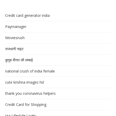
Credit card generator india
Paymanager
Moviesrush
राजधानी नाइट
क़ुतुब मीनार की लम्बाई
national crush of india female
cute krishna images hd
thank you coronavirus helpers
Credit Card for Shopping
Jaa Lifestyle Login