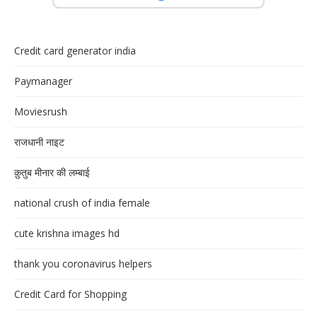
Credit card generator india
Paymanager
Moviesrush
राजधानी नाइट
क़ुतुब मीनार की लम्बाई
national crush of india female
cute krishna images hd
thank you coronavirus helpers
Credit Card for Shopping