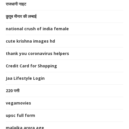
राजधानी नाइट
क़ुतुब मीनार की लम्बाई
national crush of india female
cute krishna images hd
thank you coronavirus helpers
Credit Card for Shopping
Jaa Lifestyle Login
220 पत्ती
vegamovies
upsc full form
malaika arora age