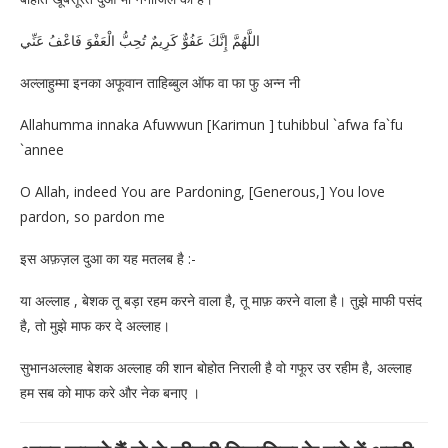
اللَّهُمَّ إِنَّكَ عَفُوٌّ كَرِيمٌ تُحِبُّ الْعَفْوَ فَاعْفُ عَنِّي
अल्लाहुम्मा इनका अफूवान ताहिब्बुल ऑफ वा फा फु अन्न नी
Allahumma innaka Afuwwun [Karimun ] tuhibbul `afwa fa`fu
`annee
O Allah, indeed You are Pardoning, [Generous,] You love
pardon, so pardon me
इस अफ़ज़ल दुआ का यह मतलब है :-
या अल्लाह , बेशक तू बड़ा रहम करने वाला है, तू माफ़ करने वाला है। तुझे माफी पसंद
है, तो मुझे माफ कर दे अल्लाह।
सुभानअल्लाह बेशक अल्लाह की शान बोहोत निराली है वो गफूर उर रहीम है, अल्लाह
हम सब को माफ करे और नेक बनाए ।