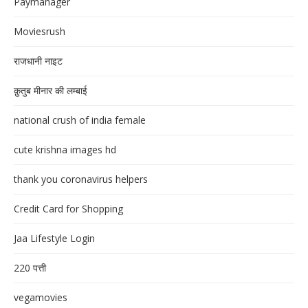
Paymanager
Moviesrush
राजधानी नाइट
क़ुतुब मीनार की लम्बाई
national crush of india female
cute krishna images hd
thank you coronavirus helpers
Credit Card for Shopping
Jaa Lifestyle Login
220 पत्ती
vegamovies