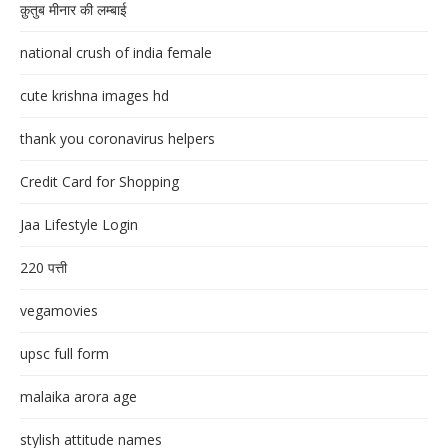
क़ुतुब मीनार की लम्बाई
national crush of india female
cute krishna images hd
thank you coronavirus helpers
Credit Card for Shopping
Jaa Lifestyle Login
220 पत्ती
vegamovies
upsc full form
malaika arora age
stylish attitude names