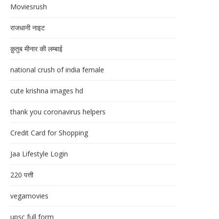
Moviesrush
राजधानी नाइट
क़ुतुब मीनार की लम्बाई
national crush of india female
cute krishna images hd
thank you coronavirus helpers
Credit Card for Shopping
Jaa Lifestyle Login
220 पत्ती
vegamovies
upsc full form