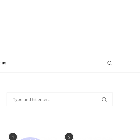
 us
POPULAR POSTS
1
2