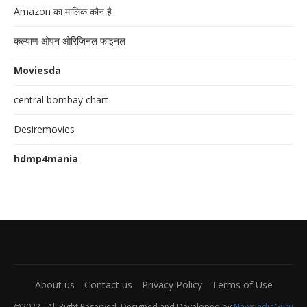
Amazon का मालिक कौन है
कल्याण ओपन ओरिजिनल फाइनल
Moviesda
central bombay chart
Desiremovies
hdmp4mania
About us
Contact us
Privacy Policy
Terms of Use
@2022 - All Right Reserved. Designed and Developed by
NewsIndiaGuru