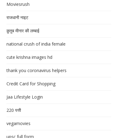
Moviesrush
राजधानी नाइट
क़ुतुब मीनार की लम्बाई
national crush of india female
cute krishna images hd
thank you coronavirus helpers
Credit Card for Shopping
Jaa Lifestyle Login
220 पत्ती
vegamovies
upsc full form