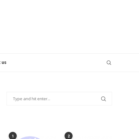
 us
POPULAR POSTS
1
2