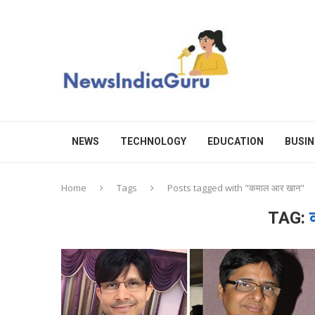
NEWS
TECHNOLOGY
EDUCATION
BUSIN
Home
Tags
Posts tagged with "कमाल आर खान"
TAG: