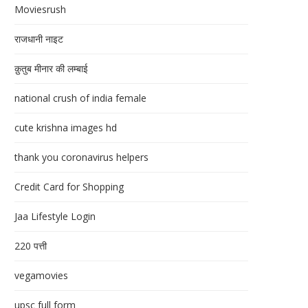
Moviesrush
राजधानी नाइट
क़ुतुब मीनार की लम्बाई
national crush of india female
cute krishna images hd
thank you coronavirus helpers
Credit Card for Shopping
Jaa Lifestyle Login
220 पत्ती
vegamovies
upsc full form