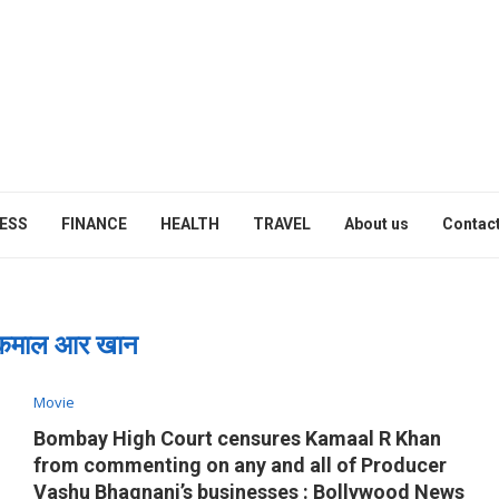
ESS
FINANCE
HEALTH
TRAVEL
About us
Contact
कमाल आर खान
Movie
Bombay High Court censures Kamaal R Khan
from commenting on any and all of Producer
Vashu Bhagnani’s businesses : Bollywood News