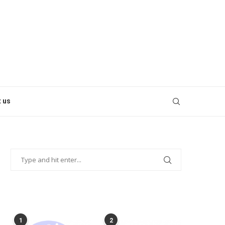
 us
POPULAR POSTS
1
2