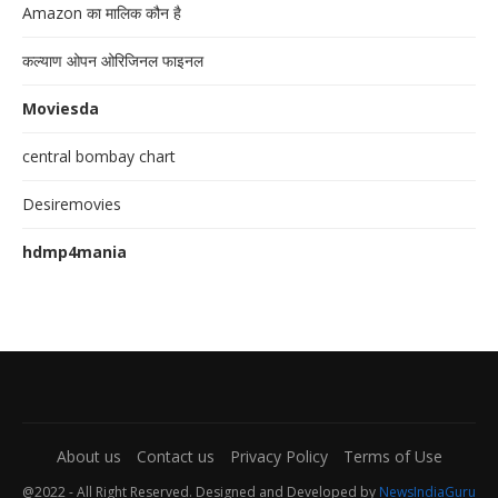
Amazon का मालिक कौन है
कल्याण ओपन ओरिजिनल फाइनल
Moviesda
central bombay chart
Desiremovies
hdmp4mania
About us
Contact us
Privacy Policy
Terms of Use
@2022 - All Right Reserved. Designed and Developed by
NewsIndiaGuru