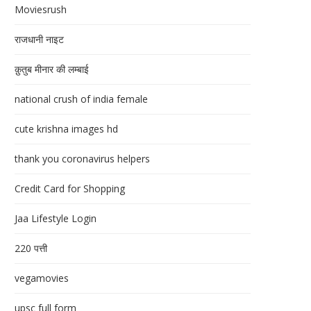
Moviesrush
राजधानी नाइट
क़ुतुब मीनार की लम्बाई
national crush of india female
cute krishna images hd
thank you coronavirus helpers
Credit Card for Shopping
Jaa Lifestyle Login
220 पत्ती
vegamovies
upsc full form