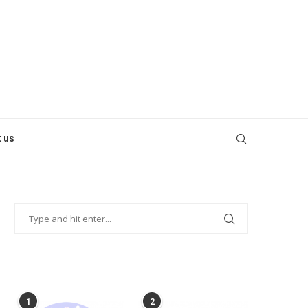
 us
POPULAR POSTS
1
2