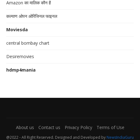
Amazon का मालिक कौन है
कल्याण ओपन ओरिजिनल फाइनल
Moviesda
central bombay chart
Desiremovies
hdmp4mania
About us
Contact us
Privacy Policy
Terms of Use
@2022 - All Right Reserved. Designed and Developed by
NewsIndiaGuru