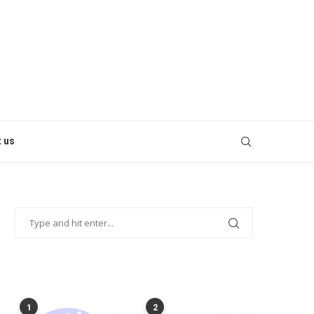
 us
POPULAR POSTS
1
2