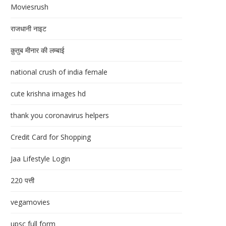
Moviesrush
राजधानी नाइट
क़ुतुब मीनार की लम्बाई
national crush of india female
cute krishna images hd
thank you coronavirus helpers
Credit Card for Shopping
Jaa Lifestyle Login
220 पत्ती
vegamovies
upsc full form