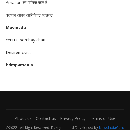
Amazon का मालिक कौन है
कल्याण ओपन ओरिजिनल फाइनल
Moviesda
central bombay chart
Desiremovies
hdmp4mania
About us
Contact us
Privacy Policy
Terms of Use
@2022 - All Right Reserved. Designed and Developed by
NewsIndiaGuru