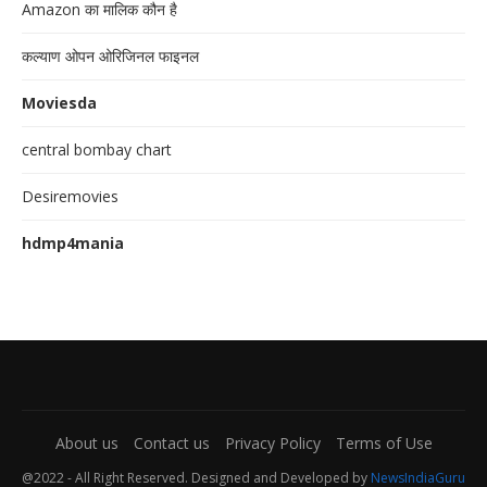
Amazon का मालिक कौन है
कल्याण ओपन ओरिजिनल फाइनल
Moviesda
central bombay chart
Desiremovies
hdmp4mania
About us
Contact us
Privacy Policy
Terms of Use
@2022 - All Right Reserved. Designed and Developed by
NewsIndiaGuru