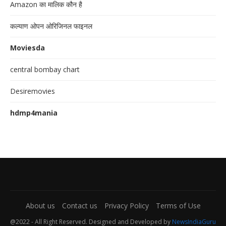
Amazon का मालिक कौन है
कल्याण ओपन ओरिजिनल फाइनल
Moviesda
central bombay chart
Desiremovies
hdmp4mania
About us
Contact us
Privacy Policy
Terms of Use
@2022 - All Right Reserved. Designed and Developed by
NewsIndiaGuru