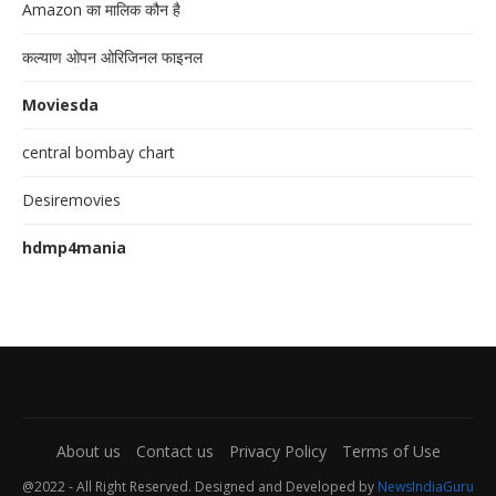
Amazon का मालिक कौन है
कल्याण ओपन ओरिजिनल फाइनल
Moviesda
central bombay chart
Desiremovies
hdmp4mania
About us
Contact us
Privacy Policy
Terms of Use
@2022 - All Right Reserved. Designed and Developed by
NewsIndiaGuru