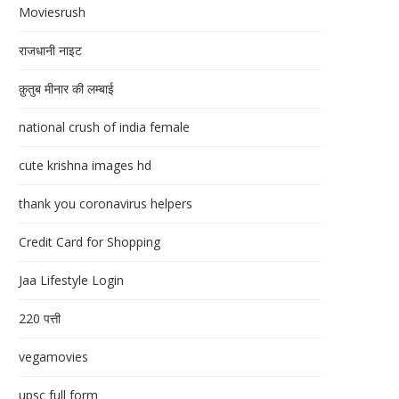
Moviesrush
राजधानी नाइट
क़ुतुब मीनार की लम्बाई
national crush of india female
cute krishna images hd
thank you coronavirus helpers
Credit Card for Shopping
Jaa Lifestyle Login
220 पत्ती
vegamovies
upsc full form