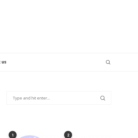
 us
POPULAR POSTS
1
2