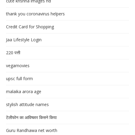
cute krishna images hd
thank you coronavirus helpers
Credit Card for Shopping
Jaa Lifestyle Login
220 पत्ती
vegamovies
upsc full form
malaika arora age
stylish attitude names
टेलीफोन का आविष्कार किसने किया
Guru Randhawa net worth