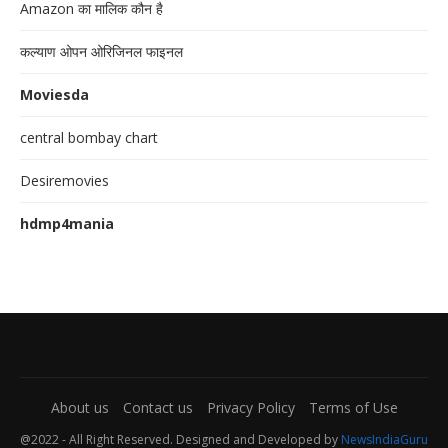
Amazon का मालिक कौन है
कल्याण ओपन ओरिजिनल फाइनल
Moviesda
central bombay chart
Desiremovies
hdmp4mania
About us
Contact us
Privacy Policy
Terms of Use
@2022 - All Right Reserved. Designed and Developed by
NewsIndiaGuru