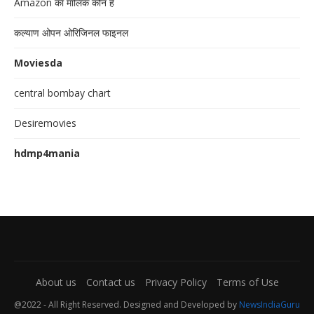
Amazon का मालिक कौन है
कल्याण ओपन ओरिजिनल फाइनल
Moviesda
central bombay chart
Desiremovies
hdmp4mania
About us
Contact us
Privacy Policy
Terms of Use
@2022 - All Right Reserved. Designed and Developed by
NewsIndiaGuru