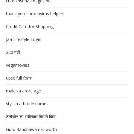
cute krishna images hd
thank you coronavirus helpers
Credit Card for Shopping
Jaa Lifestyle Login
220 पत्ती
vegamovies
upsc full form
malaika arora age
stylish attitude names
टेलीफोन का आविष्कार किसने किया
Guru Randhawa net worth