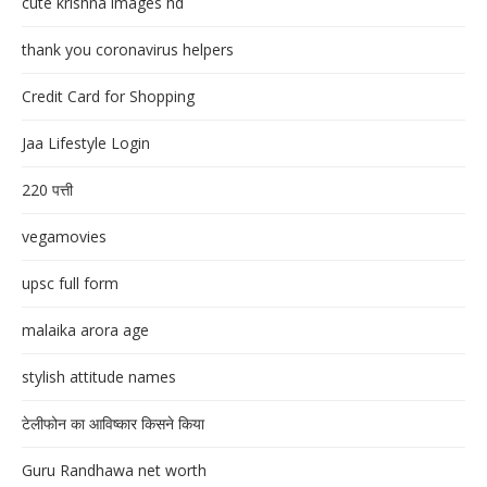
cute krishna images hd
thank you coronavirus helpers
Credit Card for Shopping
Jaa Lifestyle Login
220 पत्ती
vegamovies
upsc full form
malaika arora age
stylish attitude names
टेलीफोन का आविष्कार किसने किया
Guru Randhawa net worth