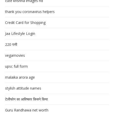
cute krishna images hd
thank you coronavirus helpers
Credit Card for Shopping
Jaa Lifestyle Login
220 पत्ती
vegamovies
upsc full form
malaika arora age
stylish attitude names
टेलीफोन का आविष्कार किसने किया
Guru Randhawa net worth