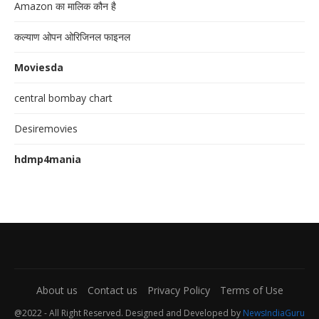
Amazon का मालिक कौन है
कल्याण ओपन ओरिजिनल फाइनल
Moviesda
central bombay chart
Desiremovies
hdmp4mania
About us
Contact us
Privacy Policy
Terms of Use
@2022 - All Right Reserved. Designed and Developed by
NewsIndiaGuru