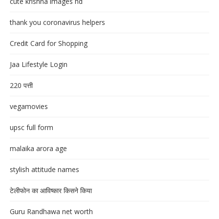
cute krishna images hd
thank you coronavirus helpers
Credit Card for Shopping
Jaa Lifestyle Login
220 पत्ती
vegamovies
upsc full form
malaika arora age
stylish attitude names
टेलीफोन का आविष्कार किसने किया
Guru Randhawa net worth