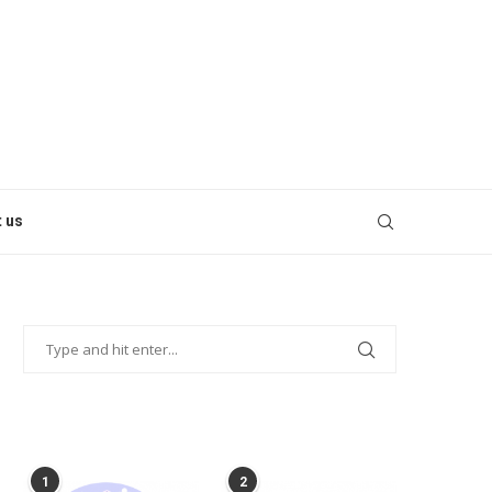
 us
POPULAR POSTS
1
2