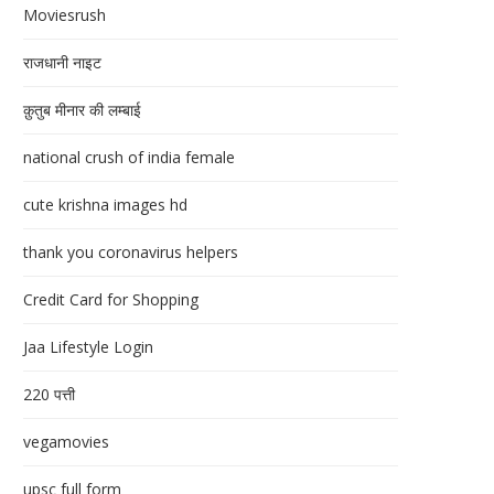
Moviesrush
राजधानी नाइट
क़ुतुब मीनार की लम्बाई
national crush of india female
cute krishna images hd
thank you coronavirus helpers
Credit Card for Shopping
Jaa Lifestyle Login
220 पत्ती
vegamovies
upsc full form