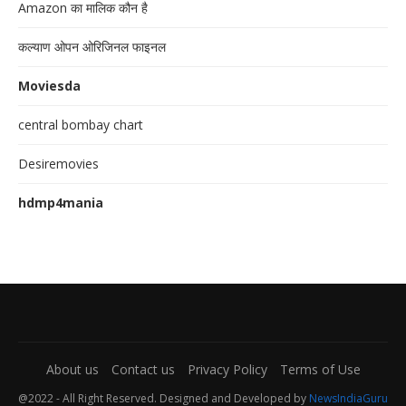
Amazon का मालिक कौन है
कल्याण ओपन ओरिजिनल फाइनल
Moviesda
central bombay chart
Desiremovies
hdmp4mania
About us
Contact us
Privacy Policy
Terms of Use
@2022 - All Right Reserved. Designed and Developed by
NewsIndiaGuru