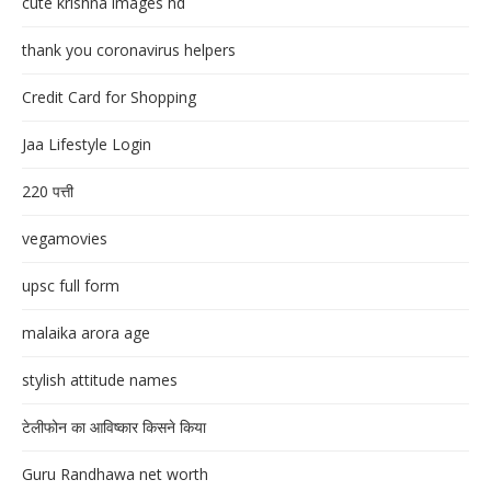
cute krishna images hd
thank you coronavirus helpers
Credit Card for Shopping
Jaa Lifestyle Login
220 पत्ती
vegamovies
upsc full form
malaika arora age
stylish attitude names
टेलीफोन का आविष्कार किसने किया
Guru Randhawa net worth