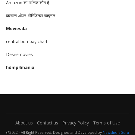
Amazon का मालिक कौन है
कल्याण ओपन ओरिजिनल फाइनल
Moviesda
central bombay chart
Desiremovies
hdmp4mania
About us
Contact us
Privacy Policy
Terms of Use
@2022 - All Right Reserved. Designed and Developed by
NewsIndiaGuru