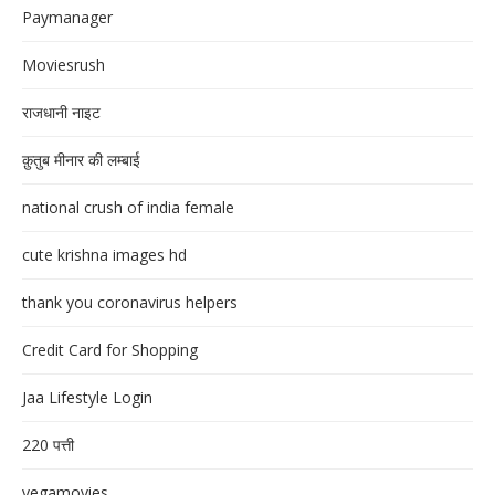
Paymanager
Moviesrush
राजधानी नाइट
क़ुतुब मीनार की लम्बाई
national crush of india female
cute krishna images hd
thank you coronavirus helpers
Credit Card for Shopping
Jaa Lifestyle Login
220 पत्ती
vegamovies