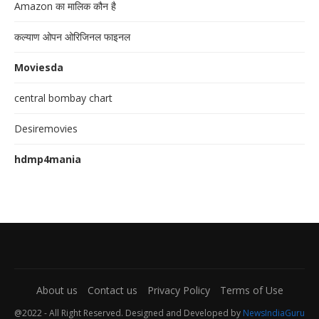
Amazon का मालिक कौन है
कल्याण ओपन ओरिजिनल फाइनल
Moviesda
central bombay chart
Desiremovies
hdmp4mania
About us
Contact us
Privacy Policy
Terms of Use
@2022 - All Right Reserved. Designed and Developed by
NewsIndiaGuru