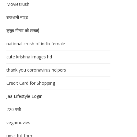
Moviesrush
राजधानी नाइट
क़ुतुब मीनार की लम्बाई
national crush of india female
cute krishna images hd
thank you coronavirus helpers
Credit Card for Shopping
Jaa Lifestyle Login
220 पत्ती
vegamovies
upsc full form