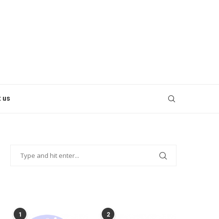
 us
POPULAR POSTS
1
2