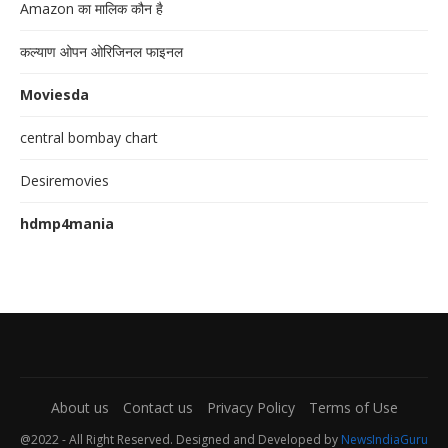
Amazon का मालिक कौन है
कल्याण ओपन ओरिजिनल फाइनल
Moviesda
central bombay chart
Desiremovies
hdmp4mania
About us
Contact us
Privacy Policy
Terms of Use
@2022 - All Right Reserved. Designed and Developed by
NewsIndiaGuru