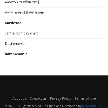
Amazon का मालिक कौन है
कल्याण ओपन ओरिजिनल फाइनल
Moviesda
central bombay chart
Desiremovies
hdmp4mania
About us
Contact us
Privacy Policy
Terms of Use
@2022 - All Right Reserved. Designed and Developed by
NewsIndiaGuru