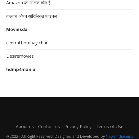
Amazon का मालिक कौन है
कल्याण ओपन ओरिजिनल फाइनल
Moviesda
central bombay chart
Desiremovies
hdmp4mania
About us
Contact us
Privacy Policy
Terms of Use
@2022 - All Right Reserved. Designed and Developed by
NewsIndiaGuru