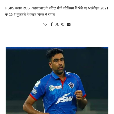
PBKS बनाम RCB: अहमदाबाद के नरेंद्र मोदी स्टेडियम में खेले गए आईपीएल 2021
के 26 वें मुकाबले में पंजाब किंग्स ने रॉयल …