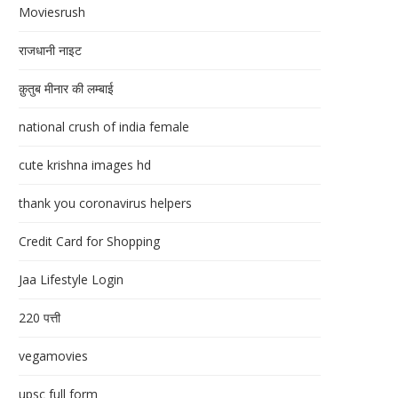
Moviesrush
राजधानी नाइट
क़ुतुब मीनार की लम्बाई
national crush of india female
cute krishna images hd
thank you coronavirus helpers
Credit Card for Shopping
Jaa Lifestyle Login
220 पत्ती
vegamovies
upsc full form