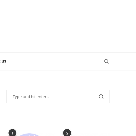
 us
POPULAR POSTS
1
2