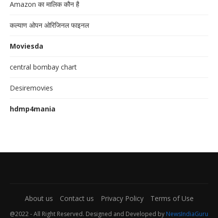
Amazon का मालिक कौन है
कल्याण ओपन ओरिजिनल फाइनल
Moviesda
central bombay chart
Desiremovies
hdmp4mania
About us
Contact us
Privacy Policy
Terms of Use
@2022 - All Right Reserved. Designed and Developed by
NewsIndiaGuru