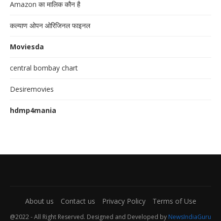
Amazon का मालिक कौन है
कल्याण ओपन ओरिजिनल फाइनल
Moviesda
central bombay chart
Desiremovies
hdmp4mania
About us
Contact us
Privacy Policy
Terms of Use
@2022 - All Right Reserved. Designed and Developed by
NewsIndiaGuru