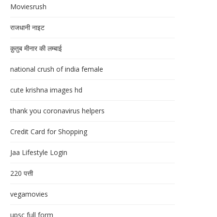
Moviesrush
राजधानी नाइट
क़ुतुब मीनार की लम्बाई
national crush of india female
cute krishna images hd
thank you coronavirus helpers
Credit Card for Shopping
Jaa Lifestyle Login
220 पत्ती
vegamovies
upsc full form