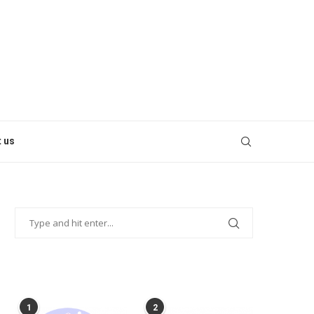
 us
POPULAR POSTS
1
2