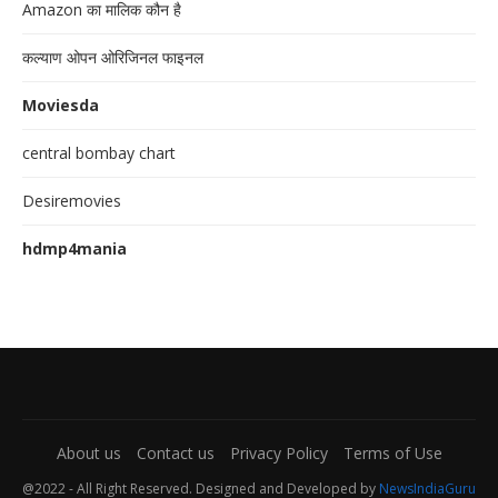
Amazon का मालिक कौन है
कल्याण ओपन ओरिजिनल फाइनल
Moviesda
central bombay chart
Desiremovies
hdmp4mania
About us
Contact us
Privacy Policy
Terms of Use
@2022 - All Right Reserved. Designed and Developed by
NewsIndiaGuru