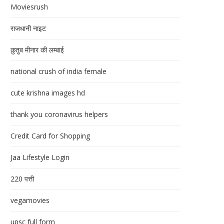
Moviesrush
राजधानी नाइट
क़ुतुब मीनार की लम्बाई
national crush of india female
cute krishna images hd
thank you coronavirus helpers
Credit Card for Shopping
Jaa Lifestyle Login
220 पत्ती
vegamovies
upsc full form