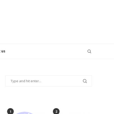
 us
POPULAR POSTS
1
2