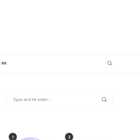
 us
POPULAR POSTS
1
2