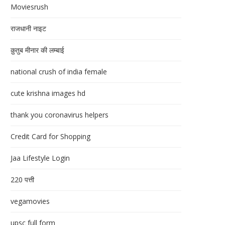
Moviesrush
राजधानी नाइट
क़ुतुब मीनार की लम्बाई
national crush of india female
cute krishna images hd
thank you coronavirus helpers
Credit Card for Shopping
Jaa Lifestyle Login
220 पत्ती
vegamovies
upsc full form