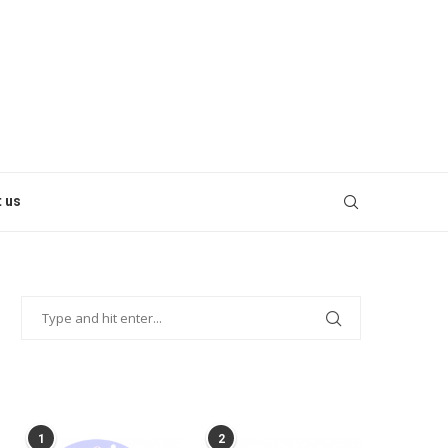
 us
POPULAR POSTS
1
2