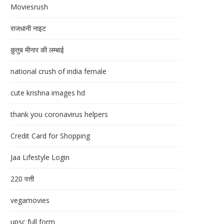
Moviesrush
राजधानी नाइट
क़ुतुब मीनार की लम्बाई
national crush of india female
cute krishna images hd
thank you coronavirus helpers
Credit Card for Shopping
Jaa Lifestyle Login
220 पत्ती
vegamovies
upsc full form