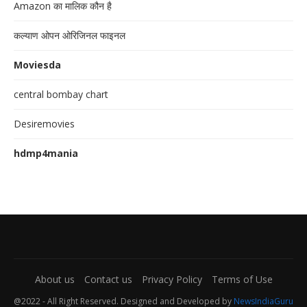
Amazon का मालिक कौन है
कल्याण ओपन ओरिजिनल फाइनल
Moviesda
central bombay chart
Desiremovies
hdmp4mania
About us
Contact us
Privacy Policy
Terms of Use
@2022 - All Right Reserved. Designed and Developed by
NewsIndiaGuru